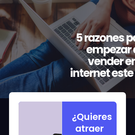
5 razones p
empezar 
vender e
internet este
¿Quieres
atraer