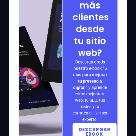
más
clientes
desde
tu sitio
web?
Descarga gratis
nuestro e-book
“5
días para mejorar
tu presencia
digital”
y aprende
cómo mejorar tu
web, tu SEO, tus
redes y tu
estrategia… sin ser
experto.
DESCARGAR
EBOOK