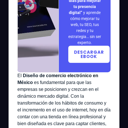
días para mejorar
tu presencia
digital”
y aprende
cómo mejorar tu
web, tu SEO, tus
redes y tu
estrategia… sin ser
experto.
DESCARGAR
EBOOK
El
Diseño de comercio electrónico en
México
es fundamental para que las
empresas se posicionen y crezcan en el
dinámico mercado digital. Con la
transformación de los hábitos de consumo y
el incremento en el uso de internet, hoy en día
contar con una tienda en línea profesional y
bien diseñada es clave para captar clientes,