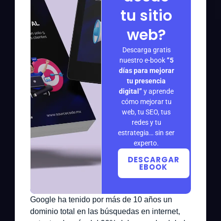
tu sitio
web?
Descarga gratis
nuestro e-book
“5
días para mejorar
tu presencia
digital”
y aprende
cómo mejorar tu
web, tu SEO, tus
redes y tu
estrategia… sin ser
experto.
DESCARGAR
EBOOK
Google ha tenido por más de 10 años un
dominio total en las búsquedas en internet,