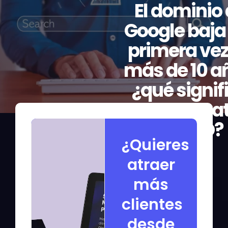
El dominio
Google baja
primera vez
más de 10 a
¿qué signif
para tu estra
de SEO?
¿Quieres
atraer
más
clientes
desde