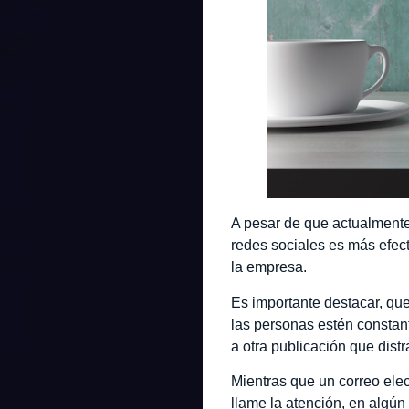
A pesar de que actualmente
redes sociales es más efect
la empresa.
Es importante destacar, que
las personas estén constan
a otra publicación que distr
Mientras que un correo ele
llame la atención, en algún