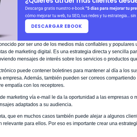
¿Quieres atraer más clientes desde
Descarga gratis nuestro e-book
“5 días para mejorar tu pre
cómo mejorar tu web, tu SEO, tus redes y tu estrategia… sin
DESCARGAR EBOOK
onocido por ser uno de los medios más confiables y populares 
s de marketing digital. Es una estrategia directa y sencilla p
oviendo mensajes de interés sobre los servicios o productos qu
ctrónico puede contener boletines para mantener al día a los sus
la empresa. Además, también pueden ser correos compartiendo
e empatía con los receptores.
 de marketing vía e-mail le da la oportunidad a las empresas o
nsajes adaptados a su audiencia.
nta, que en muchos casos también puede alejar a algunos client
n relevante para ellos. Por eso es importante crear una estrateg