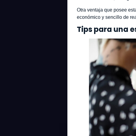
Otra ventaja que posee esta
económico y sencillo de re
Tips para una e