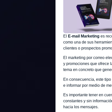
El
E-mail Marketing
es rec
como una de sus herramienta
clientes o prospectos prom
El marketing por correo ele
y promociones que ofrece 
tema en concreto que gener
En consecuencia, este tipo
e informar por medio de me
Es importante tener en cue
constantes y sin informació
hacia los mensajes.